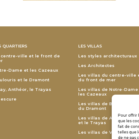
S QUARTIERS
LES VILLAS
 centre-ville et le front de
Les styles architecturaux
r
Les Architectes
tre-Dame et les Cazeaux
Les villas du centre-ville 
ulouris et le Dramont
du front de mer
ay, Anthéor, le Trayas
Les villas de Notre-Dame
les Cazeaux
lescure
Les villas de Boulouris et
du Dramont
Pour offrir
Les villas de Agay, Anthé
que les coo
et le Trayas
fait de con
Les villas de Valescure
telles que 
de ne pas c