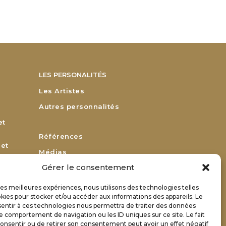
LES PERSONALITÉS
Les Artistes
Autres personnalités
et
Références
 et
Médias
Gérer le consentement
Remerciements
Bulletin d’adhésion
 les meilleures expériences, nous utilisons des technologies telles
or
kies pour stocker et/ou accéder aux informations des appareils. Le
Bulletin de renouvellement
sentir à ces technologies nous permettra de traiter des données
Contact
le comportement de navigation ou les ID uniques sur ce site. Le fait
onsentir ou de retirer son consentement peut avoir un effet négatif