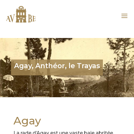
Agay, Anthéor, le Trayas
Agay
La rade d’Agay est une vaste baie abritée,