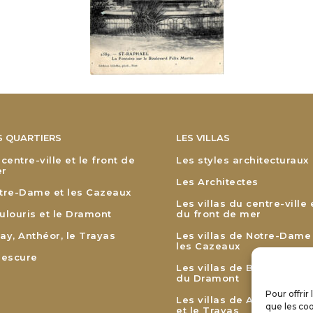
S QUARTIERS
LES VILLAS
 centre-ville et le front de
Les styles architecturaux
r
Les Architectes
tre-Dame et les Cazeaux
Les villas du centre-ville 
ulouris et le Dramont
du front de mer
ay, Anthéor, le Trayas
Les villas de Notre-Dame
les Cazeaux
lescure
Les villas de Boulouris et
du Dramont
Pour offrir
Les villas de Agay, Anthé
que les coo
et le Trayas