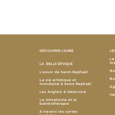
DÉCOUVRIR L’AVBE
LE
Le
me
LA BELLE ÉPOQUE
No
L’essor de Saint-Raphaël
Bo
La vie artistique et
mondaine à Saint-Raphaël
Ag
Les Anglais à Valescure
Va
Le climatisme et la
balnéothérapie
À travers les cartes