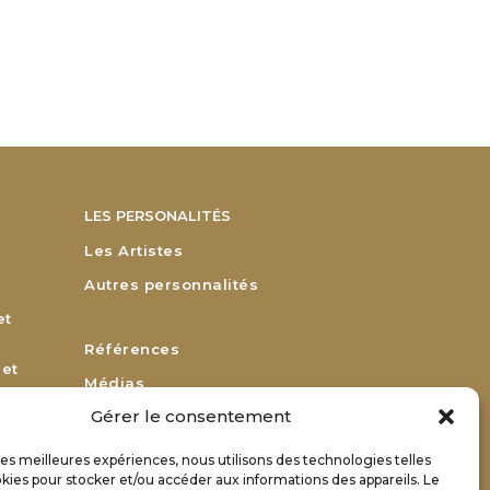
LES PERSONALITÉS
Les Artistes
Autres personnalités
et
Références
 et
Médias
Gérer le consentement
Remerciements
Bulletin d’adhésion
 les meilleures expériences, nous utilisons des technologies telles
or
kies pour stocker et/ou accéder aux informations des appareils. Le
Bulletin de renouvellement