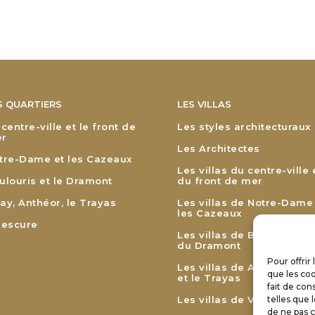
S QUARTIERS
LES VILLAS
 centre-ville et le front de
Les styles architecturaux
r
Les Architectes
tre-Dame et les Cazeaux
Les villas du centre-ville 
ulouris et le Dramont
du front de mer
ay, Anthéor, le Trayas
Les villas de Notre-Dame
les Cazeaux
lescure
Les villas de Boulouris et
du Dramont
Pour offrir
Les villas de Agay, Anthé
que les coo
et le Trayas
fait de con
Les villas de Valescure
telles que 
de ne pas c