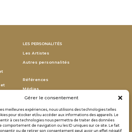
LES PERSONALITÉS
Les Artistes
Autres personnalités
et
Références
 et
Médias
Gérer le consentement
Remerciements
Bulletin d’adhésion
 les meilleures expériences, nous utilisons des technologies telles
or
kies pour stocker et/ou accéder aux informations des appareils. Le
Bulletin de renouvellement
sentir à ces technologies nous permettra de traiter des données
Contact
le comportement de navigation ou les ID uniques sur ce site. Le fait
onsentir ou de retirer son consentement peut avoir un effet négatif