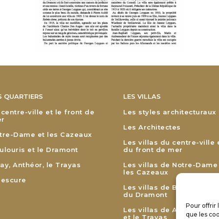
S QUARTIERS
LES VILLAS
 centre-ville et le front de
Les styles architecturaux
r
Les Architectes
tre-Dame et les Cazeaux
Les villas du centre-ville 
ulouris et le Dramont
du front de mer
ay, Anthéor, le Trayas
Les villas de Notre-Dame
les Cazeaux
lescure
Les villas de Boulouris et
du Dramont
Pour offrir
Les villas de Agay, Anthé
que les coo
et le Trayas