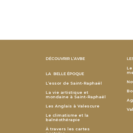
DÉCOUVRIR L’AVBE
LE
Le
me
LA BELLE ÉPOQUE
No
L’essor de Saint-Raphaël
Bo
La vie artistique et
mondaine à Saint-Raphaël
Ag
Les Anglais à Valescure
Va
Le climatisme et la
balnéothérapie
À travers les cartes