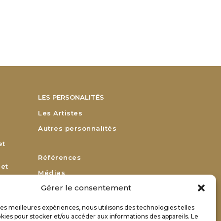
LES PERSONALITÉS
Les Artistes
Autres personnalités
et
Références
 et
Médias
Gérer le consentement
Remerciements
Bulletin d’adhésion
 les meilleures expériences, nous utilisons des technologies telles
or
kies pour stocker et/ou accéder aux informations des appareils. Le
Bulletin de renouvellement