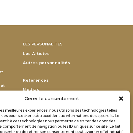
LES PERSONALITÉS
Les Artistes
Autres personnalités
et
Références
 et
Médias
Gérer le consentement
Remerciements
Bulletin d’adhésion
 les meilleures expériences, nous utilisons des technologies telles
or
kies pour stocker et/ou accéder aux informations des appareils. Le
Bulletin de renouvellement
sentir à ces technologies nous permettra de traiter des données
Contact
le comportement de navigation ou les ID uniques sur ce site. Le fait
onsentir ou de retirer son consentement peut avoir un effet négatif