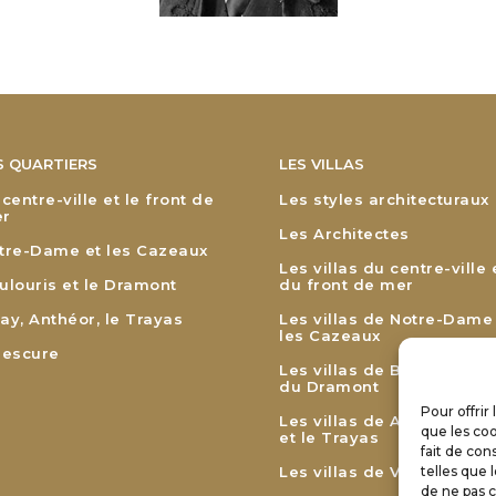
S QUARTIERS
LES VILLAS
 centre-ville et le front de
Les styles architecturaux
r
Les Architectes
tre-Dame et les Cazeaux
Les villas du centre-ville 
ulouris et le Dramont
du front de mer
ay, Anthéor, le Trayas
Les villas de Notre-Dame
les Cazeaux
lescure
Les villas de Boulouris et
du Dramont
Pour offrir
Les villas de Agay, Anthé
que les coo
et le Trayas
fait de con
Les villas de Valescure
telles que 
de ne pas c