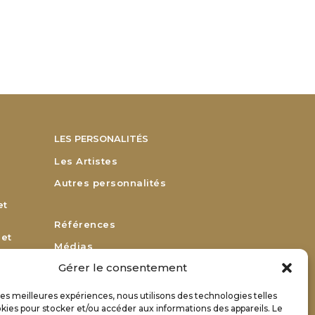
LES PERSONALITÉS
Les Artistes
Autres personnalités
et
Références
 et
Médias
Gérer le consentement
Remerciements
Bulletin d’adhésion
 les meilleures expériences, nous utilisons des technologies telles
or
kies pour stocker et/ou accéder aux informations des appareils. Le
Bulletin de renouvellement