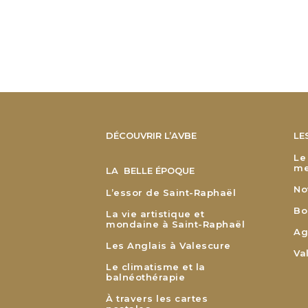
DÉCOUVRIR L’AVBE
LE
Le
me
LA BELLE ÉPOQUE
No
L’essor de Saint-Raphaël
Bo
La vie artistique et
mondaine à Saint-Raphaël
Ag
Les Anglais à Valescure
Va
Le climatisme et la
balnéothérapie
À travers les cartes