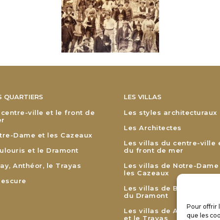
S QUARTIERS
LES VILLAS
 centre-ville et le front de
Les styles architecturaux
r
Les Architectes
tre-Dame et les Cazeaux
Les villas du centre-ville 
ulouris et le Dramont
du front de mer
ay, Anthéor, le Trayas
Les villas de Notre-Dame
les Cazeaux
lescure
Les villas de Boulouris et
du Dramont
Pour offrir
Les villas de Agay, Anthé
que les coo
et le Trayas