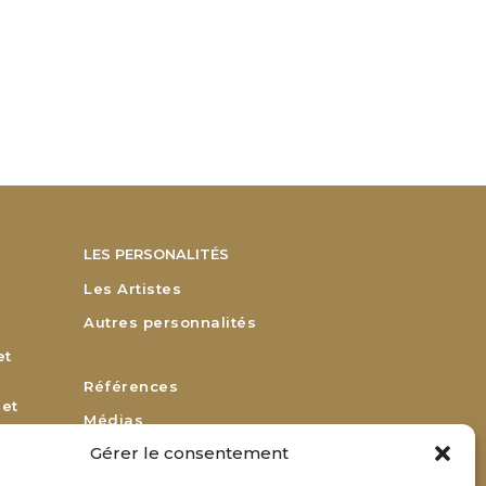
LES PERSONALITÉS
Les Artistes
Autres personnalités
et
Références
 et
Médias
Gérer le consentement
Remerciements