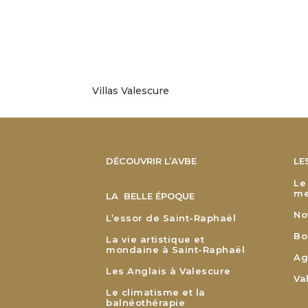
Villas Valescure
DÉCOUVRIR L’AVBE
LE
Le
me
LA BELLE ÉPOQUE
No
L’essor de Saint-Raphaël
Bo
La vie artistique et
mondaine à Saint-Raphaël
Ag
Les Anglais à Valescure
Va
Le climatisme et la
balnéothérapie