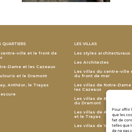
S QUARTIERS
LES VILLAS
 centre-ville et le front de
Les styles architecturaux
r
Les Architectes
tre-Dame et les Cazeaux
Les villas du centre-ville 
ulouris et le Dramont
du front de mer
ay, Anthéor, le Trayas
Les villas de Notre-Dame
les Cazeaux
lescure
Les villas de Boulouris et
du Dramont
Pour offrir
Les villas de Agay, Anthé
que les coo
et le Trayas
fait de con
Les villas de Valescure
telles que 
de ne pas c