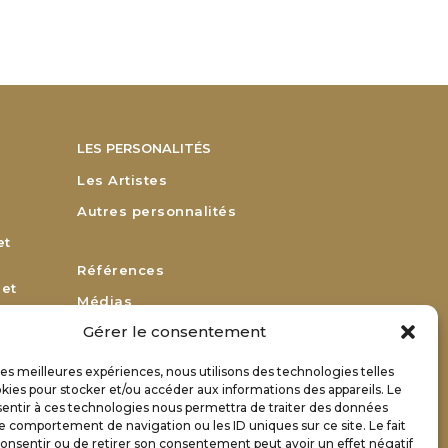
LES PERSONALITÉS
Les Artistes
Autres personnalités
et
Références
 et
Médias
Gérer le consentement
Remerciements
Bulletin d’adhésion
 les meilleures expériences, nous utilisons des technologies telles
or
kies pour stocker et/ou accéder aux informations des appareils. Le
Bulletin de renouvellement
sentir à ces technologies nous permettra de traiter des données
Contact
le comportement de navigation ou les ID uniques sur ce site. Le fait
onsentir ou de retirer son consentement peut avoir un effet négatif