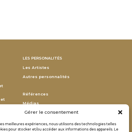
LES PERSONALITÉS
Les Artistes
Autres personnalités
et
Références
 et
Médias
Gérer le consentement
Remerciements
Bulletin d’adhésion
 les meilleures expériences, nous utilisons des technologies telles
or
kies pour stocker et/ou accéder aux informations des appareils. Le
Bulletin de renouvellement