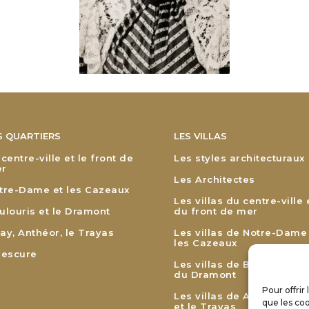
S QUARTIERS
LES VILLAS
 centre-ville et le front de
Les styles architecturaux
r
Les Architectes
tre-Dame et les Cazeaux
Les villas du centre-ville 
ulouris et le Dramont
du front de mer
ay, Anthéor, le Trayas
Les villas de Notre-Dame
les Cazeaux
lescure
Les villas de Boulouris et
du Dramont
Pour offrir
Les villas de Agay, Anthé
que les coo
et le Trayas