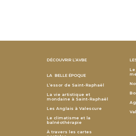
DÉCOUVRIR L’AVBE
LE
Le
me
LA BELLE ÉPOQUE
No
L’essor de Saint-Raphaël
Bo
La vie artistique et
mondaine à Saint-Raphaël
Ag
Les Anglais à Valescure
Va
Le climatisme et la
balnéothérapie
À travers les cartes