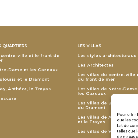
S QUARTIERS
LES VILLAS
 centre-ville et le front de
Les styles architecturaux
r
Les Architectes
tre-Dame et les Cazeaux
Les villas du centre-ville 
ulouris et le Dramont
du front de mer
ay, Anthéor, le Trayas
Les villas de Notre-Dame
les Cazeaux
lescure
Les villas de Boulouris et
du Dramont
Pour offrir
Les villas de Agay, Anthé
que les coo
et le Trayas
fait de con
Les villas de Valescure
telles que 
de ne pas c