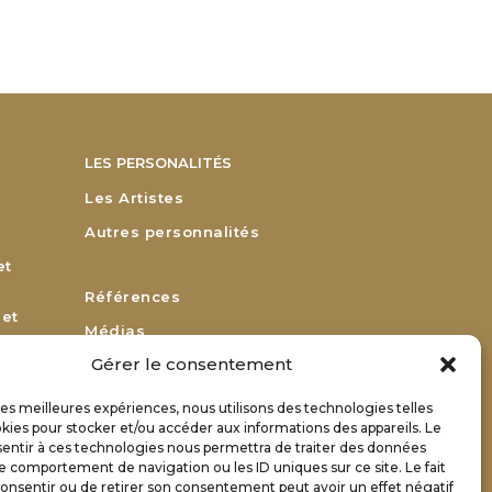
LES PERSONALITÉS
Les Artistes
Autres personnalités
et
Références
 et
Médias
Gérer le consentement
Remerciements
Bulletin d’adhésion
 les meilleures expériences, nous utilisons des technologies telles
or
kies pour stocker et/ou accéder aux informations des appareils. Le
Bulletin de renouvellement
sentir à ces technologies nous permettra de traiter des données
Contact
le comportement de navigation ou les ID uniques sur ce site. Le fait
onsentir ou de retirer son consentement peut avoir un effet négatif