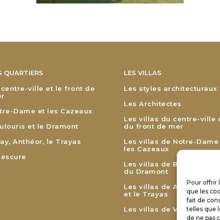
S QUARTIERS
LES VILLAS
 centre-ville et le front de
Les styles architecturaux
r
Les Architectes
tre-Dame et les Cazeaux
Les villas du centre-ville 
ulouris et le Dramont
du front de mer
ay, Anthéor, le Trayas
Les villas de Notre-Dame
les Cazeaux
lescure
Les villas de Boulouris et
du Dramont
Pour offrir
Les villas de Agay, Anthé
que les coo
et le Trayas
fait de con
Les villas de Valescure
telles que 
de ne pas c