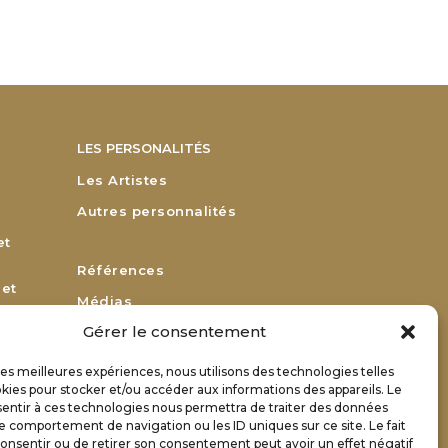
LES PERSONALITÉS
Les Artistes
Autres personnalités
et
Références
 et
Médias
Gérer le consentement
Remerciements
Bulletin d’adhésion
 les meilleures expériences, nous utilisons des technologies telles
or
kies pour stocker et/ou accéder aux informations des appareils. Le
Bulletin de renouvellement
sentir à ces technologies nous permettra de traiter des données
Contact
le comportement de navigation ou les ID uniques sur ce site. Le fait
onsentir ou de retirer son consentement peut avoir un effet négatif