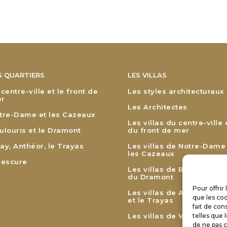
S QUARTIERS
LES VILLAS
 centre-ville et le front de
Les styles architecturaux
r
Les Architectes
tre-Dame et les Cazeaux
Les villas du centre-ville 
ulouris et le Dramont
du front de mer
ay, Anthéor, le Trayas
Les villas de Notre-Dame
les Cazeaux
lescure
Les villas de Boulouris et
du Dramont
Pour offrir
Les villas de Agay, Anthé
que les coo
et le Trayas
fait de con
Les villas de Valescure
telles que 
de ne pas c