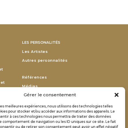
LES PERSONALITÉS
Les Artistes
Autres personnalités
et
Références
 et
Médias
Gérer le consentement
Remerciements
Bulletin d’adhésion
 les meilleures expériences, nous utilisons des technologies telles
or
kies pour stocker et/ou accéder aux informations des appareils. Le
Bulletin de renouvellement
sentir à ces technologies nous permettra de traiter des données
Contact
le comportement de navigation ou les ID uniques sur ce site. Le fait
onsentir ou de retirer son consentement peut avoir un effet négatif