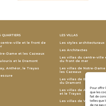
S QUARTIERS
LES VILLAS
 centre-ville et le front de
Les styles architecturaux
r
Les Architectes
tre-Dame et les Cazeaux
Les villas du centre-ville 
ulouris et le Dramont
du front de mer
ay, Anthéor, le Trayas
Les villas de Notre-Dame
les Cazeaux
lescure
Les villas de Boulouris et
du Dramont
Pour offrir
Les villas de Agay, Anthé
que les coo
et le Trayas
fait de con
Les villas de Valescure
telles que 
de ne pas c