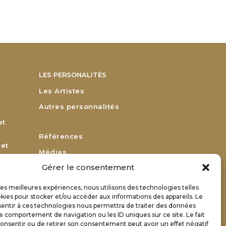
LES PERSONALITÉS
Les Artistes
Autres personnalités
et
Références
 et
Médias
Gérer le consentement
Remerciements
Bulletin d’adhésion
 les meilleures expériences, nous utilisons des technologies telles
or
kies pour stocker et/ou accéder aux informations des appareils. Le
Bulletin de renouvellement
sentir à ces technologies nous permettra de traiter des données
Contact
le comportement de navigation ou les ID uniques sur ce site. Le fait
onsentir ou de retirer son consentement peut avoir un effet négatif