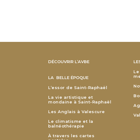
DÉCOUVRIR L’AVBE
LE
Le
me
LA BELLE ÉPOQUE
No
L’essor de Saint-Raphaël
Bo
La vie artistique et
mondaine à Saint-Raphaël
Ag
Les Anglais à Valescure
Va
Le climatisme et la
balnéothérapie
À travers les cartes