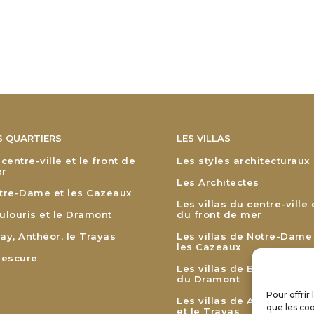
S QUARTIERS
LES VILLAS
 centre-ville et le front de
Les styles architecturaux
r
Les Architectes
tre-Dame et les Cazeaux
Les villas du centre-ville 
ulouris et le Dramont
du front de mer
ay, Anthéor, le Trayas
Les villas de Notre-Dame
les Cazeaux
lescure
Les villas de Boulouris et
du Dramont
Pour offrir
Les villas de Agay, Anthé
que les coo
et le Trayas