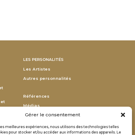
LES PERSONALITÉS
Les Artistes
Autres personnalités
et
Références
 et
Médias
Gérer le consentement
Remerciements
Bulletin d’adhésion
 les meilleures expériences, nous utilisons des technologies telles
or
kies pour stocker et/ou accéder aux informations des appareils. Le
Bulletin de renouvellement