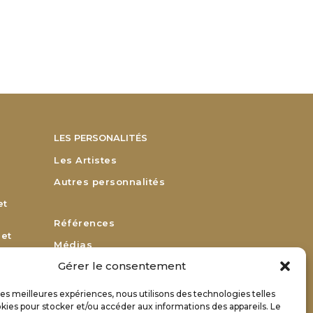
LES PERSONALITÉS
Les Artistes
Autres personnalités
et
Références
 et
Médias
Gérer le consentement
Remerciements
Bulletin d’adhésion
 les meilleures expériences, nous utilisons des technologies telles
or
kies pour stocker et/ou accéder aux informations des appareils. Le
Bulletin de renouvellement