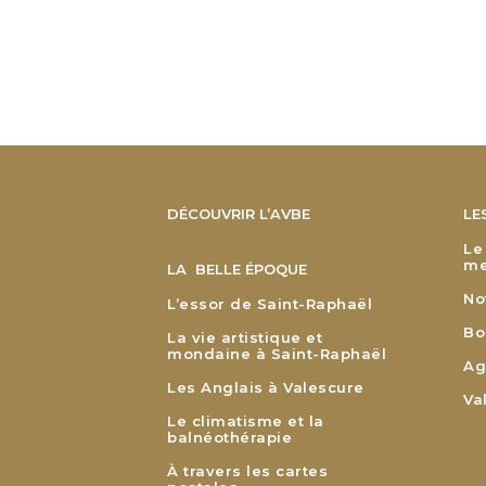
DÉCOUVRIR L’AVBE
LE
Le
me
LA BELLE ÉPOQUE
No
L’essor de Saint-Raphaël
Bo
La vie artistique et
mondaine à Saint-Raphaël
Ag
Les Anglais à Valescure
Va
Le climatisme et la
balnéothérapie
À travers les cartes