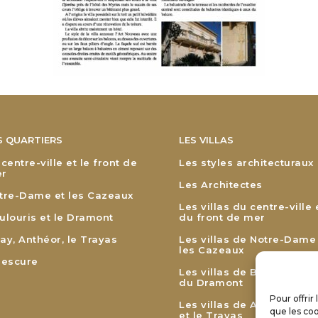
S QUARTIERS
LES VILLAS
 centre-ville et le front de
Les styles architecturaux
r
Les Architectes
tre-Dame et les Cazeaux
Les villas du centre-ville 
ulouris et le Dramont
du front de mer
ay, Anthéor, le Trayas
Les villas de Notre-Dame
les Cazeaux
lescure
Les villas de Boulouris et
du Dramont
Pour offrir
Les villas de Agay, Anthé
que les coo
et le Trayas