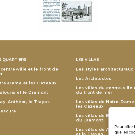
S QUARTIERS
LES VILLAS
 centre-ville et le front de
Les styles architecturaux
r
Les Architectes
tre-Dame et les Cazeaux
Les villas du centre-ville 
ulouris et le Dramont
du front de mer
ay, Anthéor, le Trayas
Les villas de Notre-Dame
les Cazeaux
lescure
Les villas de Boulouris et
du Dramont
Pour offrir
Les villas de Agay, Anthé
que les coo
et le Trayas