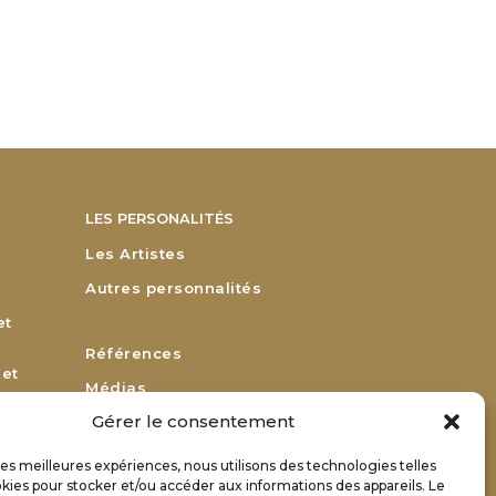
LES PERSONALITÉS
Les Artistes
Autres personnalités
et
Références
 et
Médias
Gérer le consentement
Remerciements
Bulletin d’adhésion
 les meilleures expériences, nous utilisons des technologies telles
or
kies pour stocker et/ou accéder aux informations des appareils. Le
Bulletin de renouvellement