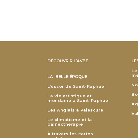
DÉCOUVRIR L’AVBE
LE
Le
me
LA BELLE ÉPOQUE
No
L’essor de Saint-Raphaël
Bo
La vie artistique et
mondaine à Saint-Raphaël
Ag
Les Anglais à Valescure
Va
Le climatisme et la
balnéothérapie
À travers les cartes