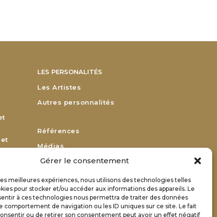
LES PERSONALITÉS
Les Artistes
Autres personnalités
et
Références
 et
Médias
Gérer le consentement
Remerciements
Bulletin d’adhésion
 les meilleures expériences, nous utilisons des technologies telles
or
kies pour stocker et/ou accéder aux informations des appareils. Le
Bulletin de renouvellement
sentir à ces technologies nous permettra de traiter des données
Contact
le comportement de navigation ou les ID uniques sur ce site. Le fait
onsentir ou de retirer son consentement peut avoir un effet négatif