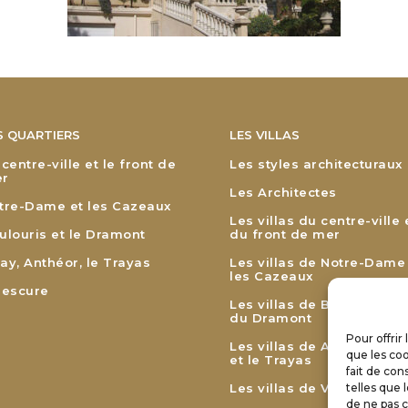
S QUARTIERS
LES VILLAS
 centre-ville et le front de
Les styles architecturaux
r
Les Architectes
tre-Dame et les Cazeaux
Les villas du centre-ville 
ulouris et le Dramont
du front de mer
ay, Anthéor, le Trayas
Les villas de Notre-Dame
les Cazeaux
lescure
Les villas de Boulouris et
du Dramont
Pour offrir
Les villas de Agay, Anthé
que les coo
et le Trayas
fait de con
Les villas de Valescure
telles que 
de ne pas c